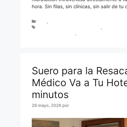
hora. Sin filas, sin clínicas, sin salir de t
Blog
,
Turistas en Cartagena
hidratación intravenosa domicilio
,
médico a do
guayabo en Cartagena
,
suero para la resaca Cart
Suero para la Resac
Médico Va a Tu Hot
minutos
29 mayo, 2026
por
Dr. Rafael Andrade