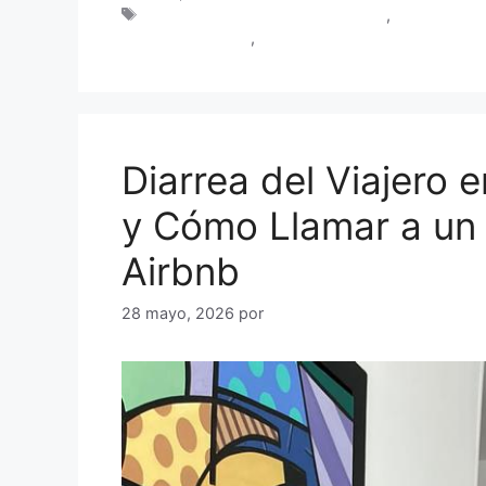
hidratación intravenosa domicilio
,
médico a do
resaca Cartagena
,
sueroterapia Cartagena
Diarrea del Viajero
y Cómo Llamar a un 
Airbnb
28 mayo, 2026
por
Dr. Rafael Andrade