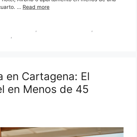
u cuarto. …
Read more
micilio Cartagena
,
suero guayabo Cartagena
,
suero para el
agena
,
sueroterapia Cartagena
a en Cartagena: El
el en Menos de 45