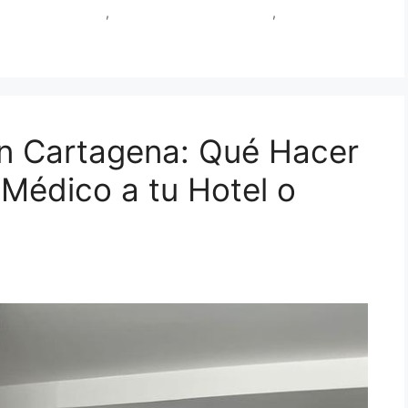
micilio Cartagena
,
suero guayabo Cartagena
,
suero para la
 en Cartagena: Qué Hacer
Médico a tu Hotel o