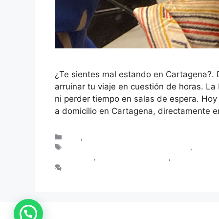
¿Te sientes mal estando en Cartagena?. D
arruinar tu viaje en cuestión de horas. La
ni perder tiempo en salas de espera. Hoy 
a domicilio en Cartagena, directamente e
Blog
,
Turistas en Cartagena
atención médica inmediata en tu hotel
,
Doctor 
en tu airbnb
,
médico en tu booking
,
médico en tu 
Deja un comentario
1