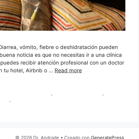
iarrea, vómito, fiebre o deshidratación pueden
 buena noticia es que no necesitas ir a una clínica
puedes recibir atención profesional con un doctor
n tu hotel, Airbnb o …
Read more
a domicilio en Cartagena
,
hidratación intravenosa
,
médico
hotel
,
suero terapia
© 2026 Dr. Andrade
• Creado con
GeneratePress