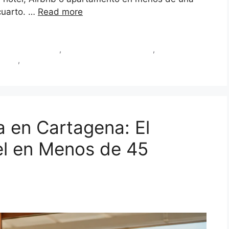
u cuarto. …
Read more
micilio Cartagena
,
suero guayabo Cartagena
,
suero para el
agena
,
sueroterapia Cartagena
a en Cartagena: El
el en Menos de 45