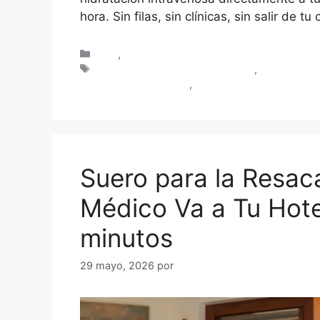
hora. Sin filas, sin clínicas, sin salir de t
Blog
,
Turistas en Cartagena
hidratación intravenosa domicilio
,
médico a do
guayabo en Cartagena
,
suero para la resaca Cart
Suero para la Resac
Médico Va a Tu Hot
minutos
29 mayo, 2026
por
Dr. Rafael Andrade